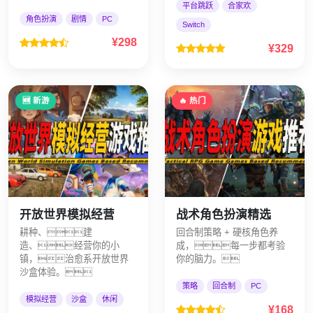
平台跳跃
合家欢
角色扮演
剧情
PC
Switch
¥298
¥329
🆕 新游
🔥 热门
开放世界模拟经营
战术角色扮演精选
耕种、建
回合制策略 + 硬核角色养
造、经营你的小
成，每一步都考验
镇，治愈系开放世界
你的脑力。
沙盒体验。
策略
回合制
PC
模拟经营
沙盒
休闲
¥168