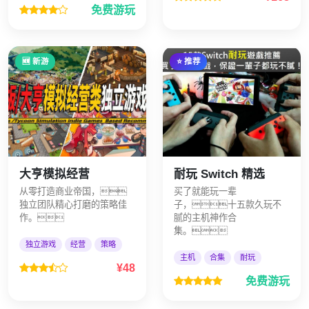
免费游玩
🆕 新游
⭐ 推荐
大亨模拟经营
耐玩 Switch 精选
从零打造商业帝国，
买了就能玩一辈
独立团队精心打磨的策略佳
子，十五款久玩不
作。
腻的主机神作合
集。
独立游戏
经营
策略
主机
合集
耐玩
¥48
免费游玩