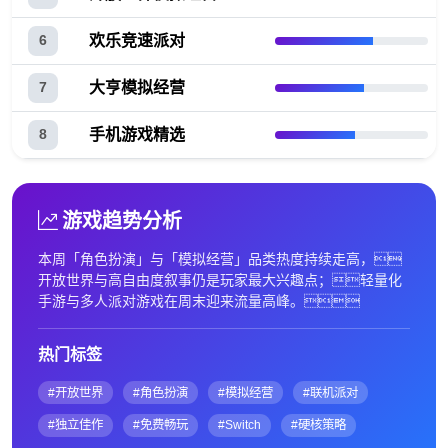
欢乐竞速派对
6
大亨模拟经营
7
手机游戏精选
8
游戏趋势分析
本周「角色扮演」与「模拟经营」品类热度持续走高，
开放世界与高自由度叙事仍是玩家最大兴趣点；轻量化
手游与多人派对游戏在周末迎来流量高峰。
热门标签
#开放世界
#角色扮演
#模拟经营
#联机派对
#独立佳作
#免费畅玩
#Switch
#硬核策略