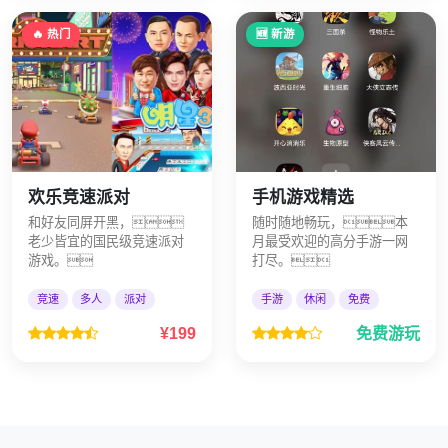
🔥 热门
🆕 新游
欢乐竞速派对
手机游戏精选
和好友同屏开黑，
随时随地畅玩，本
老少皆宜的国民级竞速派对
月最受欢迎的高分手游一网
游戏。
打尽。
竞速
多人
派对
手游
休闲
免费
¥199
免费游玩