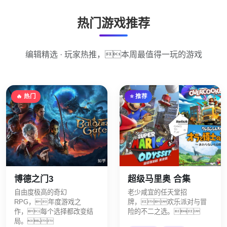
热门游戏推荐
编辑精选 · 玩家热推，本周最值得一玩的游戏
🔥 热门
⭐ 推荐
博德之门3
超级马里奥 合集
自由度极高的奇幻
老少咸宜的任天堂招
RPG，年度游戏之
牌，欢乐派对与冒
作，每个选择都改变结
险的不二之选。
局。